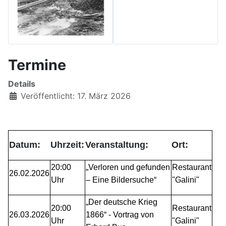
Termine
Details
Veröffentlicht: 17. März 2026
Datum:
Uhrzeit:
Veranstaltung:
Ort:
20:00
„Verloren und gefunden
Restaurant
26.02.2026
Uhr
– Eine Bildersuche“
"Galini"
„Der deutsche Krieg
20:00
Restaurant
26.03.2026
1866“ - Vortrag von
Uhr
"Galini"