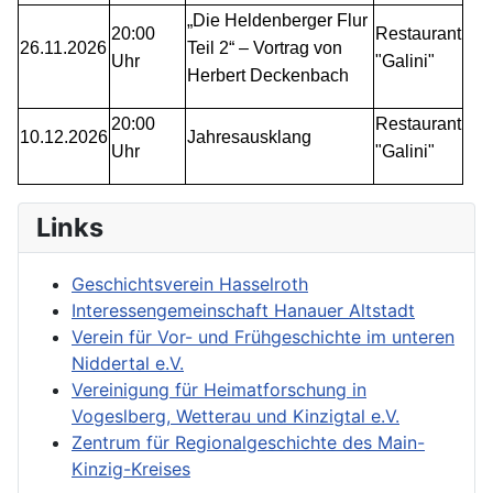
„Die Heldenberger Flur
20:00
Restaurant
26.11.2026
Teil 2“ – Vortrag von
Uhr
"Galini"
Herbert Deckenbach
20:00
Restaurant
10.12.2026
Jahresausklang
Uhr
"Galini"
Links
Geschichtsverein Hasselroth
Interessengemeinschaft Hanauer Altstadt
Verein für Vor- und Frühgeschichte im unteren
Niddertal e.V.
Vereinigung für Heimatforschung in
Vogeslberg, Wetterau und Kinzigtal e.V.
Zentrum für Regionalgeschichte des Main-
Kinzig-Kreises