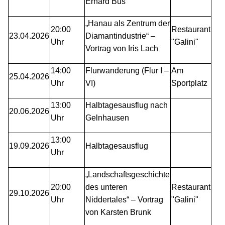
Erhard Bus
„Hanau als Zentrum der
20:00
Restaurant
23.04.2026
Diamantindustrie“ –
Uhr
"Galini"
Vortrag von Iris Lach
14:00
Flurwanderung (Flur I –
Am
25.04.2026
Uhr
VI)
Sportplatz
13:00
Halbtagesausflug nach
20.06.2026
Uhr
Gelnhausen
13:00
19.09.2026
Halbtagesausflug
Uhr
„Landschaftsgeschichte
20:00
des unteren
Restaurant
29.10.2026
Uhr
Niddertales“ – Vortrag
"Galini"
von Karsten Brunk